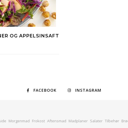
NER OG APPELSINSAFT
FACEBOOK
INSTAGRAM
side
Morgenmad
Frokost
Aftensmad
Madplaner
Salater
Tilbehør
Brø