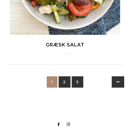
GRÆSK SALAT
1
2
3