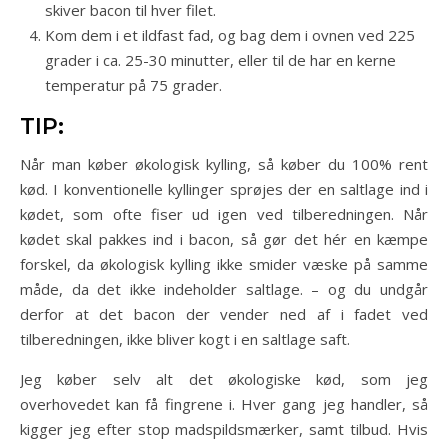
skiver bacon til hver filet.
Kom dem i et ildfast fad, og bag dem i ovnen ved 225
grader i ca. 25-30 minutter, eller til de har en kerne
temperatur på 75 grader.
TIP:
Når man køber økologisk kylling, så køber du 100% rent
kød. I konventionelle kyllinger sprøjes der en saltlage ind i
kødet, som ofte fiser ud igen ved tilberedningen. Når
kødet skal pakkes ind i bacon, så gør det hér en kæmpe
forskel, da økologisk kylling ikke smider væske på samme
måde, da det ikke indeholder saltlage. – og du undgår
derfor at det bacon der vender ned af i fadet ved
tilberedningen, ikke bliver kogt i en saltlage saft.
Jeg køber selv alt det økologiske kød, som jeg
overhovedet kan få fingrene i. Hver gang jeg handler, så
kigger jeg efter stop madspildsmærker, samt tilbud. Hvis