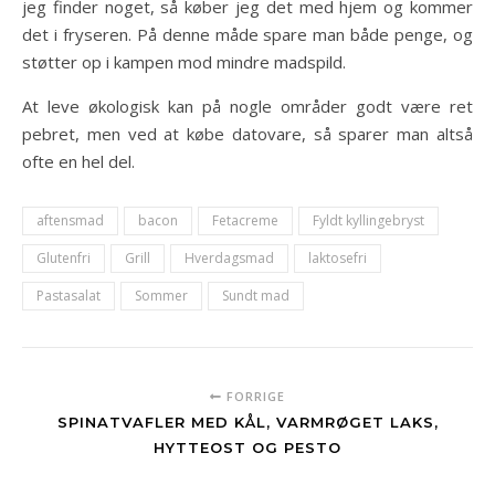
jeg finder noget, så køber jeg det med hjem og kommer
det i fryseren. På denne måde spare man både penge, og
støtter op i kampen mod mindre madspild.
At leve økologisk kan på nogle områder godt være ret
pebret, men ved at købe datovare, så sparer man altså
ofte en hel del.
aftensmad
bacon
Fetacreme
Fyldt kyllingebryst
Glutenfri
Grill
Hverdagsmad
laktosefri
Pastasalat
Sommer
Sundt mad
FORRIGE
SPINATVAFLER MED KÅL, VARMRØGET LAKS,
HYTTEOST OG PESTO