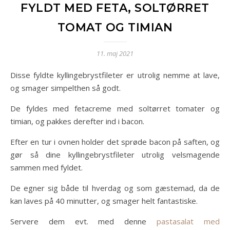
FYLDT MED FETA, SOLTØRRET
TOMAT OG TIMIAN
11. maj 2021
Disse fyldte kyllingebrystfileter er utrolig nemme at lave,
og smager simpelthen så godt.
De fyldes med fetacreme med soltørret tomater og
timian, og pakkes derefter ind i bacon.
Efter en tur i ovnen holder det sprøde bacon på saften, og
gør så dine kyllingebrystfileter utrolig velsmagende
sammen med fyldet.
De egner sig både til hverdag og som gæstemad, da de
kan laves på 40 minutter, og smager helt fantastiske.
Servere dem evt. med denne
pastasalat med