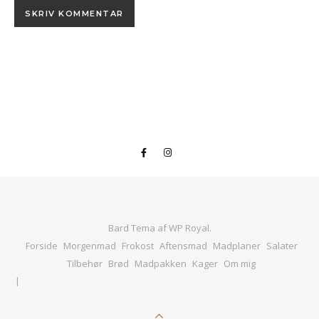
Bard Tema af
WP Royal
.
Forside
Morgenmad
Frokost
Aftensmad
Madplaner
Salater
Tilbehør
Brød
Madpakken
Kager
Om mig