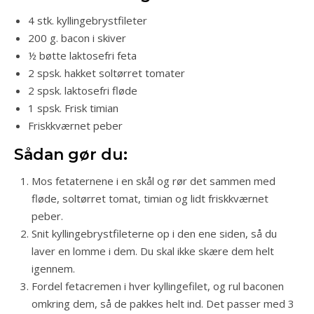
4 stk. kyllingebrystfileter
200 g. bacon i skiver
½ bøtte laktosefri feta
2 spsk. hakket soltørret tomater
2 spsk. laktosefri fløde
1 spsk. Frisk timian
Friskkværnet peber
Sådan gør du:
Mos fetaternene i en skål og rør det sammen med
fløde, soltørret tomat, timian og lidt friskkværnet
peber.
Snit kyllingebrystfileterne op i den ene siden, så du
laver en lomme i dem. Du skal ikke skære dem helt
igennem.
Fordel fetacremen i hver kyllingefilet, og rul baconen
omkring dem, så de pakkes helt ind. Det passer med 3