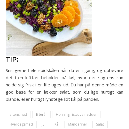
TIP:
Snit gerne hele spidskålen når du er i gang, og opbevare
det i en lufttæt beholder på køl, hvor det sagtens kan
holde sig frisk i en lille uges tid. Du har på denne måde en
god base for en lækker salat, som du lige hurtigt kan
blande, eller hurtigt lynstege lidt kål på panden.
aftensmad
Efterår
Honning ristet valnødder
Hverdagsmad
Jul
Kål
Mandariner
Salat