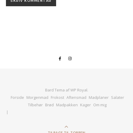
Bard Tema af
WP Royal
.
Forside
Morgenmad
Frokost
Aftensmad
Madplaner
Salater
Tilbehør
Brød
Madpakken
Kager
Om mig
TILBAGE TIL TOPPEN