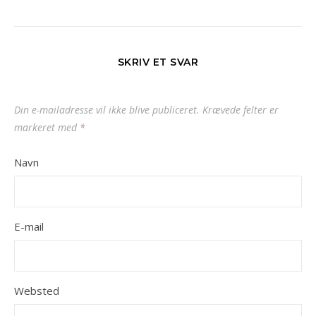
SKRIV ET SVAR
Din e-mailadresse vil ikke blive publiceret.
Krævede felter er
markeret med
*
Navn
E-mail
Websted