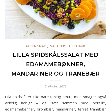
,
,
AFTENSMAD
SALATER
TILBEHØR
LILLA SPIDSKÅLSSALAT MED
EDAMAMEBØNNER,
MANDARINER OG TRANEBÆR
5. oktober 2022
Lilla spidskål er ikke bare utrolig smuk, men smager også
virkelig herligt – og især sammen med persille,
edamamebønner, brombær, mandariner, tørret tranebær