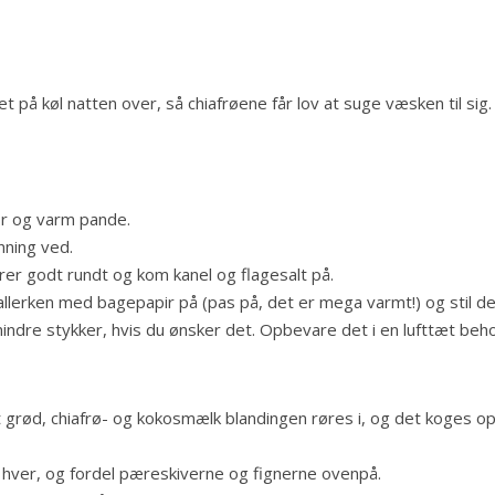
et på køl natten over, så chiafrøene får lov at suge væsken til si
ør og varm pande.
nning ved.
er godt rundt og kom kanel og flagesalt på.
llerken med bagepapir på (pas på, det er mega varmt!) og stil det
mindre stykker, hvis du ønsker det. Opbevare det i en lufttæt beho
grød, chiafrø- og kokosmælk blandingen røres i, og det koges op
å hver, og fordel pæreskiverne og fignerne ovenpå.