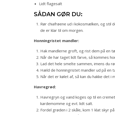
Lidt flagesalt
SÅDAN GØR DU:
Rør chiafrøene ud i kokosmælken, og stil d
de er klar til om morgen.
Honningristet mandler:
Hak mandlerne groft, og rist dem på en t
Når de har taget lidt farve, så kommes ho
Lad det hele smelte sammen, imens du rør
Hæld de honningristet mandler ud på en ta
Når det er kølet af, så kan du hakke det i 
Havregrød:
Havregryn og vand koges op til en cremet 
kardemomme og evt. lidt salt.
Fordel grøden i 2 skåle, kom 1 klat skyr p