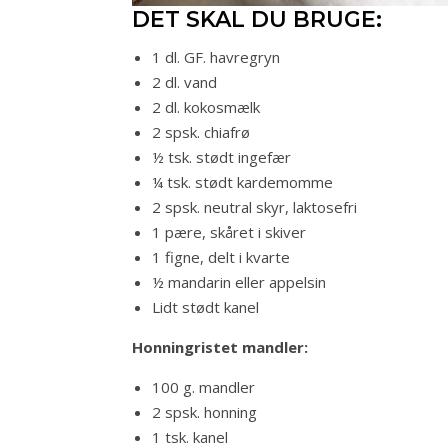
DET SKAL DU BRUGE:
1 dl. GF. havregryn
2 dl. vand
2 dl. kokosmælk
2 spsk. chiafrø
½ tsk. stødt ingefær
¼ tsk. stødt kardemomme
2 spsk. neutral skyr, laktosefri
1 pære, skåret i skiver
1 figne, delt i kvarte
½ mandarin eller appelsin
Lidt stødt kanel
Honningristet mandler:
100 g. mandler
2 spsk. honning
1 tsk. kanel