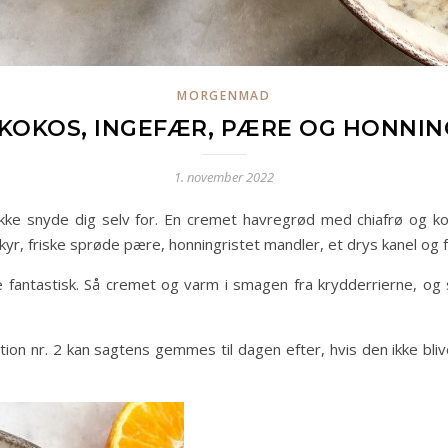
MORGENMAD
KOKOS, INGEFÆR, PÆRE OG HONNIN
1. november 2022
kke snyde dig selv for. En cremet havregrød med chiafrø og 
r, friske sprøde pære, honningristet mandler, et drys kanel og 
fantastisk. Så cremet og varm i smagen fra krydderrierne, og 
ortion nr. 2 kan sagtens gemmes til dagen efter, hvis den ikke bli