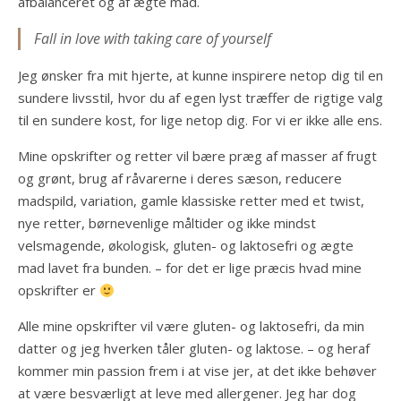
afbalanceret og af ægte mad.
Fall in love with taking care of yourself
Jeg ønsker fra mit hjerte, at kunne inspirere netop dig til en
sundere livsstil, hvor du af egen lyst træffer de rigtige valg
til en sundere kost, for lige netop dig. For vi er ikke alle ens.
Mine opskrifter og retter vil bære præg af masser af frugt
og grønt, brug af råvarerne i deres sæson, reducere
madspild, variation, gamle klassiske retter med et twist,
nye retter, børnevenlige måltider og ikke mindst
velsmagende, økologisk, gluten- og laktosefri og ægte
mad lavet fra bunden. – for det er lige præcis hvad mine
opskrifter er
Alle mine opskrifter vil være gluten- og laktosefri, da min
datter og jeg hverken tåler gluten- og laktose. – og heraf
kommer min passion frem i at vise jer, at det ikke behøver
at være besværligt at leve med allergener. Jeg har dog