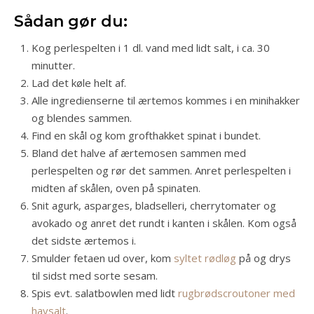
Sådan gør du:
Kog perlespelten i 1 dl. vand med lidt salt, i ca. 30
minutter.
Lad det køle helt af.
Alle ingredienserne til ærtemos kommes i en minihakker
og blendes sammen.
Find en skål og kom grofthakket spinat i bundet.
Bland det halve af ærtemosen sammen med
perlespelten og rør det sammen. Anret perlespelten i
midten af skålen, oven på spinaten.
Snit agurk, asparges, bladselleri, cherrytomater og
avokado og anret det rundt i kanten i skålen. Kom også
det sidste ærtemos i.
Smulder fetaen ud over, kom
syltet rødløg
på og drys
til sidst med sorte sesam.
Spis evt. salatbowlen med lidt
rugbrødscroutoner med
havsalt
.