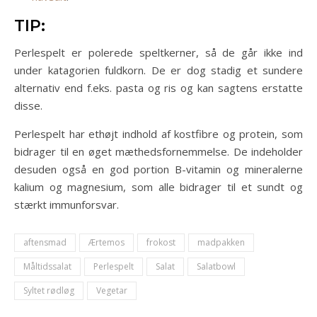
TIP:
Perlespelt er polerede speltkerner, så de går ikke ind
under katagorien fuldkorn. De er dog stadig et sundere
alternativ end f.eks. pasta og ris og kan sagtens erstatte
disse.
Perlespelt har ethøjt indhold af kostfibre og protein, som
bidrager til en øget mæthedsfornemmelse. De indeholder
desuden også en god portion B-vitamin og mineralerne
kalium og magnesium, som alle bidrager til et sundt og
stærkt immunforsvar.
aftensmad
Ærtemos
frokost
madpakken
Måltidssalat
Perlespelt
Salat
Salatbowl
Syltet rødløg
Vegetar