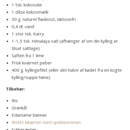
1 tsk. kokosolie
1 dåse kokosmælk
50 g. naturel flødeost, laktosefri
0,4 dl. vand
1 stor tsk. Karry
1-1,5 tsk. Himalaya salt (afhænger af om din kylling er
tilsat saltlage)
Saften fra 1 lime
Frisk kværnet peber
400 g. kyllingefilet (eller det halve af kødet fra en kogte
kylling/suppe høne)
Tilbehør:
Ris
Grønkål
Edamame bønner
Ristet kikærter med spidskommen
Sukkerærter