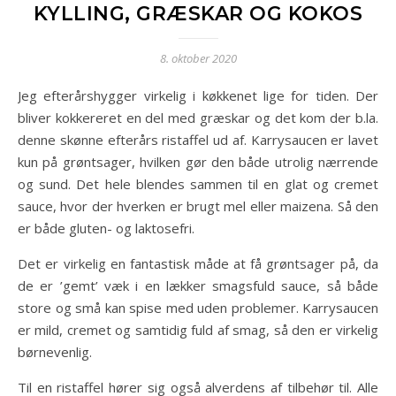
KYLLING, GRÆSKAR OG KOKOS
8. oktober 2020
Jeg efterårshygger virkelig i køkkenet lige for tiden. Der
bliver kokkereret en del med græskar og det kom der b.la.
denne skønne efterårs ristaffel ud af. Karrysaucen er lavet
kun på grøntsager, hvilken gør den både utrolig nærrende
og sund. Det hele blendes sammen til en glat og cremet
sauce, hvor der hverken er brugt mel eller maizena. Så den
er både gluten- og laktosefri.
Det er virkelig en fantastisk måde at få grøntsager på, da
de er ’gemt’ væk i en lækker smagsfuld sauce, så både
store og små kan spise med uden problemer. Karrysaucen
er mild, cremet og samtidig fuld af smag, så den er virkelig
børnevenlig.
Til en ristaffel hører sig også alverdens af tilbehør til. Alle