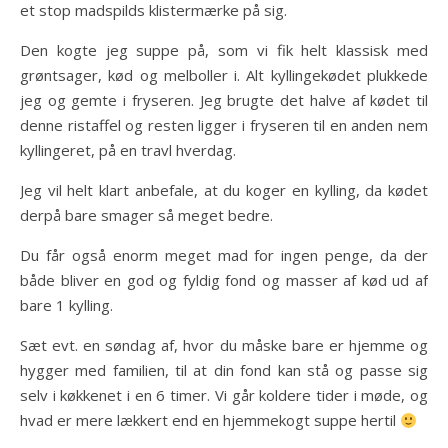
et stop madspilds klistermærke på sig.
Den kogte jeg suppe på, som vi fik helt klassisk med
grøntsager, kød og melboller i. Alt kyllingekødet plukkede
jeg og gemte i fryseren. Jeg brugte det halve af kødet til
denne ristaffel og resten ligger i fryseren til en anden nem
kyllingeret, på en travl hverdag.
Jeg vil helt klart anbefale, at du koger en kylling, da kødet
derpå bare smager så meget bedre.
Du får også enorm meget mad for ingen penge, da der
både bliver en god og fyldig fond og masser af kød ud af
bare 1 kylling.
Sæt evt. en søndag af, hvor du måske bare er hjemme og
hygger med familien, til at din fond kan stå og passe sig
selv i køkkenet i en 6 timer. Vi går koldere tider i møde, og
hvad er mere lækkert end en hjemmekogt suppe hertil