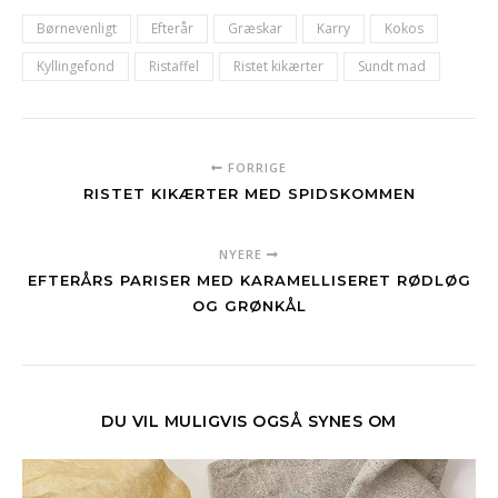
Børnevenligt
Efterår
Græskar
Karry
Kokos
Kyllingefond
Ristaffel
Ristet kikærter
Sundt mad
FORRIGE
RISTET KIKÆRTER MED SPIDSKOMMEN
NYERE
EFTERÅRS PARISER MED KARAMELLISERET RØDLØG
OG GRØNKÅL
DU VIL MULIGVIS OGSÅ SYNES OM