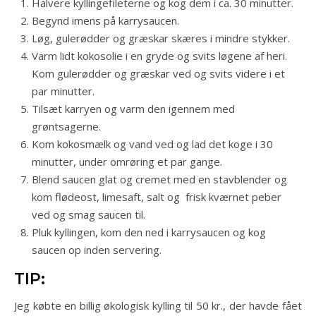
Halvere kyllingefileterne og kog dem i ca. 30 minutter.
Begynd imens på karrysaucen.
Løg, gulerødder og græskar skæres i mindre stykker.
Varm lidt kokosolie i en gryde og svits løgene af heri.
Kom gulerødder og græskar ved og svits videre i et
par minutter.
Tilsæt karryen og varm den igennem med
grøntsagerne.
Kom kokosmælk og vand ved og lad det koge i 30
minutter, under omrøring et par gange.
Blend saucen glat og cremet med en stavblender og
kom flødeost, limesaft, salt og frisk kværnet peber
ved og smag saucen til.
Pluk kyllingen, kom den ned i karrysaucen og kog
saucen op inden servering.
TIP:
Jeg købte en billig økologisk kylling til 50 kr., der havde fået