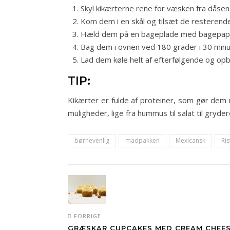
Skyl kikærterne rene for væsken fra dåsen
Kom dem i en skål og tilsæt de resterend
Hæld dem på en bageplade med bagepapi
Bag dem i ovnen ved 180 grader i 30 minutt
Lad dem køle helt af efterfølgende og opb
TIP:
Kikærter er fulde af proteiner, som gør dem
muligheder, lige fra hummus til salat til gryde
børnevenlig
madpakken
Mexicansk
Ris
FORRIGE
GRÆSKAR CUPCAKES MED CREAM CHEES