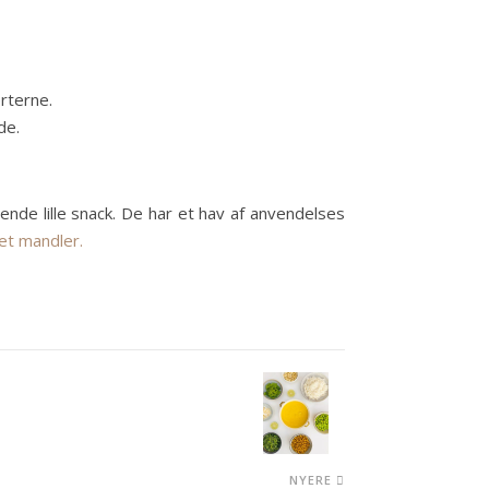
rterne.
de.
de lille snack. De har et hav af anvendelses
et mandler.
NYERE