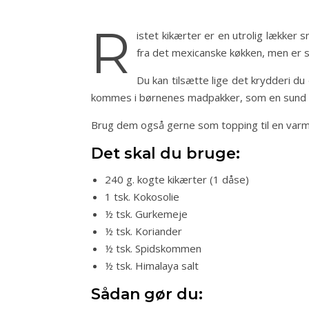
R
istet kikærter er en utrolig lækker s
fra det mexicanske køkken, men er s
Du kan tilsætte lige det krydderi d
kommes i børnenes madpakker, som en sund
Brug dem også gerne som topping til en varm 
Det skal du bruge:
240 g. kogte kikærter (1 dåse)
1 tsk. Kokosolie
½ tsk. Gurkemeje
½ tsk. Koriander
½ tsk. Spidskommen
½ tsk. Himalaya salt
Sådan gør du: