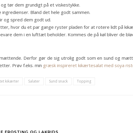
 og tør dem grundigt på et viskestykke.
e ingredienser. Bland det hele godt sammen.
r og spred dem godt ud.
er, hvor du et par gange ryster pladen for at rotere lidt på kikæ
evare dem i en lufttæt beholder. Kommes de på køl bliver de blø
 mættende. Derfor gør de sig utrolig godt som en sund og mætten
retter. Prøv f.eks. min
græsk inspireret kikærtesalat med soya rist
tet kikærter
Salater
Sund snack
Topping
E FROSTING OG LAKRIDS