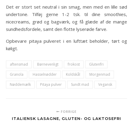
Det er stort set neutral i sin smag, men med en lille sød
undertone. Tilføj gerne 1-2 tsk. til dine smoothies,
nicecreams, grød og bagværk, og få glæde af de mange
sundhedsfordele, samt den flotte lyserøde farve.
Opbevare pitaya pulveret i en lufttæt beholder, tørt og
køligt.
aftensmad
Børnevenligt
frokost
Glutenfri
Granola
Hasselnødder
Koldskål
Morgenmad
Nøddemælk
Pitaya pulver
Sundt mad
Vegansk
FORRIGE
ITALIENSK LASAGNE, GLUTEN- OG LAKTOSEFRI