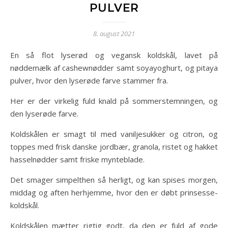
PULVER
8. august 2021
En så flot lyserød og vegansk koldskål, lavet på
nøddemælk af cashewnødder samt soyayoghurt, og pitaya
pulver, hvor den lyserøde farve stammer fra.
Her er der virkelig fuld knald på sommerstemningen, og
den lyserøde farve.
Koldskålen er smagt til med vaniljesukker og citron, og
toppes med frisk danske jordbær, granola, ristet og hakket
hasselnødder samt friske mynteblade.
Det smager simpelthen så herligt, og kan spises morgen,
middag og aften herhjemme, hvor den er døbt prinsesse-
koldskål.
Koldskålen mætter rigtig godt, da den er fuld af gode