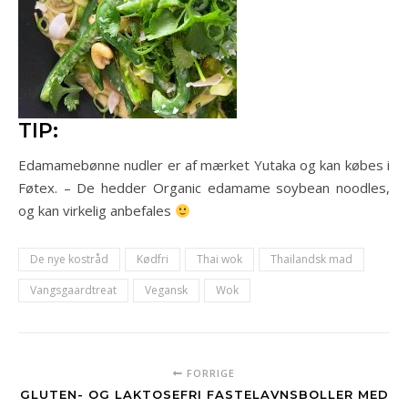
TIP:
Edamamebønne nudler er af mærket Yutaka og kan købes i
Føtex. – De hedder Organic edamame soybean noodles,
og kan virkelig anbefales
De nye kostråd
Kødfri
Thai wok
Thailandsk mad
Vangsgaardtreat
Vegansk
Wok
FORRIGE
GLUTEN- OG LAKTOSEFRI FASTELAVNSBOLLER MED