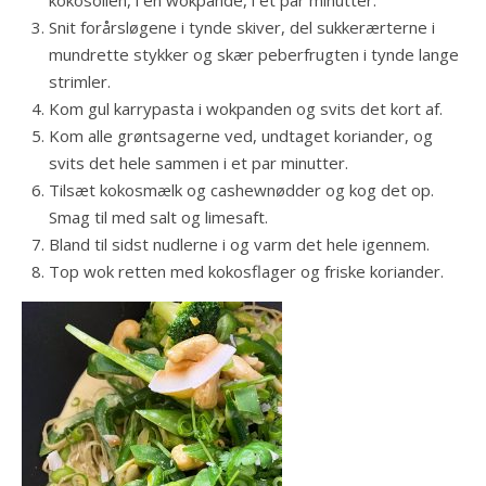
kokosolien, i en wokpande, i et par minutter.
Snit forårsløgene i tynde skiver, del sukkerærterne i
mundrette stykker og skær peberfrugten i tynde lange
strimler.
Kom gul karrypasta i wokpanden og svits det kort af.
Kom alle grøntsagerne ved, undtaget koriander, og
svits det hele sammen i et par minutter.
Tilsæt kokosmælk og cashewnødder og kog det op.
Smag til med salt og limesaft.
Bland til sidst nudlerne i og varm det hele igennem.
Top wok retten med kokosflager og friske koriander.