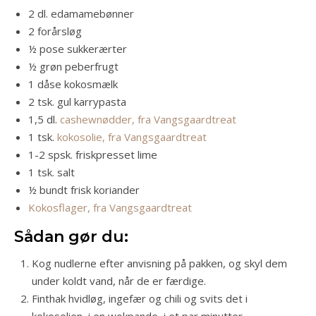
2 dl. edamamebønner
2 forårsløg
½ pose sukkerærter
½ grøn peberfrugt
1 dåse kokosmælk
2 tsk. gul karrypasta
1,5 dl.
cashewnødder, fra Vangsgaardtreat
1 tsk.
kokosolie, fra Vangsgaardtreat
1-2 spsk. friskpresset lime
1 tsk. salt
½ bundt frisk koriander
Kokosflager, fra Vangsgaardtreat
Sådan gør du:
Kog nudlerne efter anvisning på pakken, og skyl dem
under koldt vand, når de er færdige.
Finthak hvidløg, ingefær og chili og svits det i